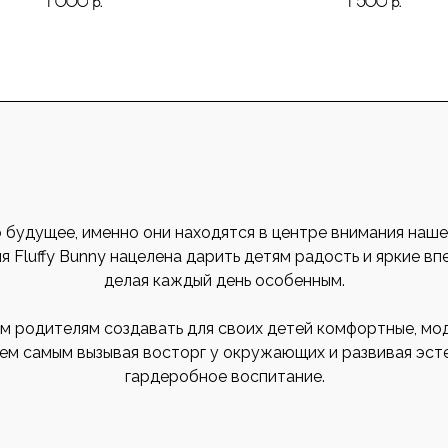
1 000
р.
1 500
р.
 будущее, именно они находятся в центре внимания наше
 Fluffy Bunny нацелена дарить детям радость и яркие вп
делая каждый день особенным.
м родителям создавать для своих детей комфортные, мод
тем самым вызывая восторг у окружающих и развивая эст
гардеробное воспитание.