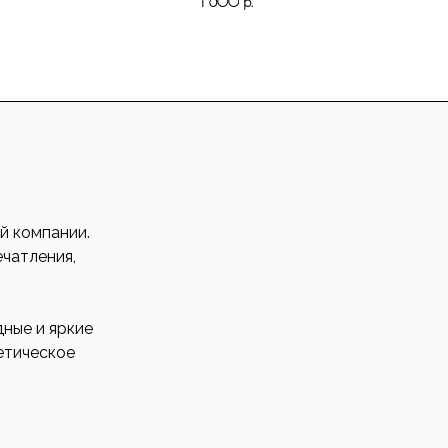
1 600
р.
й компании.
ечатления,
ные и яркие
етическое