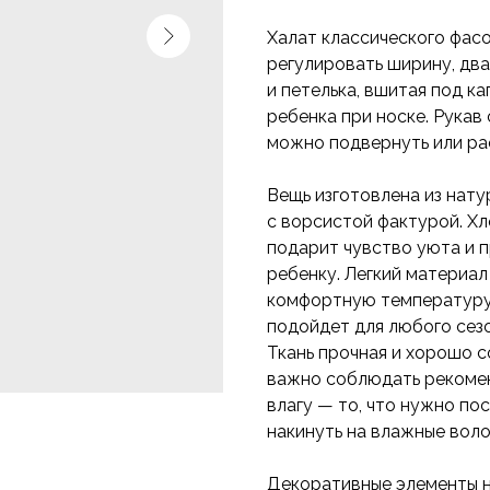
Халат классического фасо
регулировать ширину, два
и петелька, вшитая под к
ребенка при носке. Рукав
можно подвернуть или ра
Вещь изготовлена из нату
с ворсистой фактурой. Хло
подарит чувство уюта и 
ребенку. Легкий материа
комфортную температуру 
подойдет для любого сезон
Ткань прочная и хорошо с
важно соблюдать рекомен
влагу — то, что нужно по
накинуть на влажные воло
Декоративные элементы н