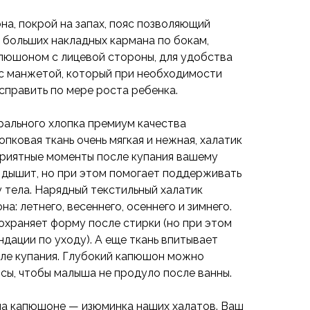
на, покрой на запах, пояс позволяющий
 больших накладных кармана по бокам,
апюшоном с лицевой стороны, для удобства
 с манжетой, который при необходимости
справить по мере роста ребенка.
рального хлопка премиум качества
пковая ткань очень мягкая и нежная, халатик
приятные моменты после купания вашему
л дышит, но при этом помогает поддерживать
тела. Нарядный текстильный халатик
а: летнего, весеннего, осеннего и зимнего.
охраняет форму после стирки (но при этом
дации по уходу). А еще ткань впитывает
сле купания. Глубокий капюшон можно
сы, чтобы малыша не продуло после ванны.
а капюшоне — изюминка наших халатов. Ваш