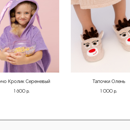
нчо Кролик Сереневый
Тапочки Олень
1 600
р.
1 000
р.