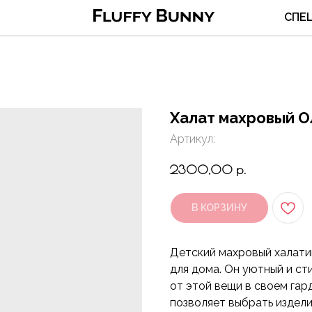
СПЕ
Халат махровый О
Артикул:
2300,00
р.
В КОРЗИНУ
Детский махровый халатик
для дома. Он уютный и ст
от этой вещи в своем га
позволяет выбрать изделие