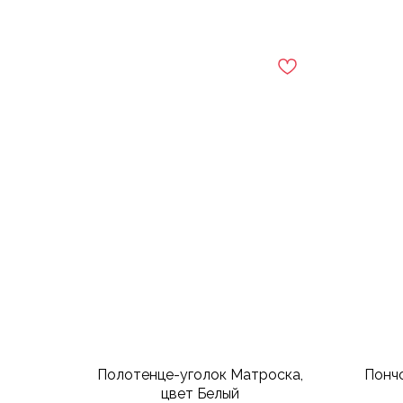
Полотенце-уголок Матроска,
Понч
цвет Белый