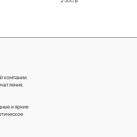
2 300
р.
й компании.
ечатления,
ные и яркие
етическое