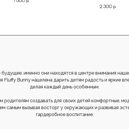
1 600
р.
2 300
р.
 будущее, именно они находятся в центре внимания наше
 Fluffy Bunny нацелена дарить детям радость и яркие вп
делая каждый день особенным.
м родителям создавать для своих детей комфортные, мод
тем самым вызывая восторг у окружающих и развивая эст
гардеробное воспитание.